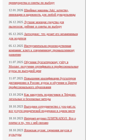
преимущества и советы по выбору
12.01.2026
Швейные машины Juki: качество,
инновации и надежность для любой рукодельницы
26.12.2025
Лучшие моющие средства для
пылесосов: рейтинг и советы по выбору
05.12.2025
Автосервис: что делает его незаменимым
для водителя
05.12.2025
Инструментально-производственная
компания: ключ к современному промышленному
развитию
11.07.2025
Обучение бухгалтерскому учёту в
Москве: получение сертификата и профессиональные
курсы по выгодной цене
11.07.2025
Повышение квалификации бухгалтеров
дистанционно в России: курсы и обучение в Центре
профессионального образования
13.10.2024
Как накрутить подписчиков в Telegram:
легальные и безопасные методы
18.10.2023
Выгодное сотрудничество с you-part.ru:
все услуги юридической поддержки в одном месте
18.10.2023
Интернет-журнал ПЛИТКАПОЛ: Все о
плитке и то, что с ней связано
18.10.2023
Японская кухня: гармония вкусов и
культуры