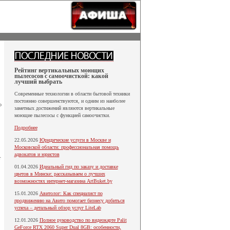
Рейтинг вертикальных моющих
пылесосов с самоочисткой: какой
лучший выбрать
Современные технологии в области бытовой техники
постоянно совершенствуются, и одним из наиболее
о
заметных достижений являются вертикальные
моющие пылесосы с функцией самоочистки.
Подробнее
22.05.2026
Юридические услуги в Москве и
Московской области: профессиональная помощь
адвокатов и юристов
т
01.04.2026
Идеальный гид по заказу и доставке
цветов в Минске: рассказываем о лучших
возможностях интернет-магазина ArtBuket.by
15.01.2026
Авитолог: Как специалист по
продвижению на Авито помогает бизнесу добиться
успеха – детальный обзор услуг LiteLab
12.01.2026
Полное руководство по видеокарте Palit
GeForce RTX 2060 Super Dual 8GB: особенности,