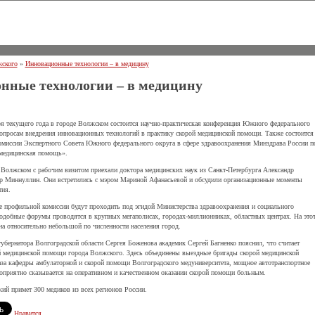
ского
»
Инновационные технологии – в медицину
нные технологии – в медицину
я текущего года в городе Волжском состоится научно-практическая конференция Южного федерального
опросам внедрения инновационных технологий в практику скорой медицинской помощи. Также состоится
омиссии Экспертного Совета Южного федерального округа в сфере здравоохранения Минздрава России п
 медицинская помощь».
е Волжском с рабочим визитом приехали доктора медицинских наук из Санкт-Петербурга Александр
 Миннуллин. Они встретились с мэром Мариной Афанасьевой и обсудили организационные моменты
тия.
е профильной комиссии будут проходить под эгидой Министерства здравоохранения и социального
добные форумы проводятся в крупных мегаполисах, городах-миллионниках, областных центрах. На это
на относительно небольшой по численности населения город.
губернатора Волгоградской области Сергея Боженова академик Сергей Багненко пояснил, что считает
й медицинской помощи города Волжского. Здесь объединены выездные бригады скорой медицинской
за кафедры амбулаторной и скорой помощи Волгоградского медуниверситета, мощное автотранспортное
гоприятно сказывается на оперативном и качественном оказании скорой помощи больным.
ий примет 300 медиков из всех регионов России.
Нравится