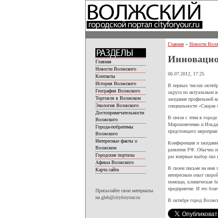
Главная
»
Новости Волж
Инновацио
Главная
Новости Волжского
06.07.2012, 17:25
Контакты
История Волжского
В первых числах октябр
География Волжского
округа по актуальным в
Торговля в Волжском
заседание профильной к
Экология Волжского
специальности «Скорая
Достопримечательности
В связи с этим в город
Волжского
Мирошниченко и Ильдар
Города-побратимы
предстоящего мероприя
Волжского
Интересные факты о
Конференция и заседани
Волжском
развития РФ. Обычно по
Городские порталы
раз впервые выбор пал 
Афиша Волжского
В своем письме на имя 
Карта сайта
интересным опыт скоро
помощи, клиническая ба
предприятие. И это бла
Присылайте свои материалы
на gleb@cityforyour.ru
В октябре город Волжск