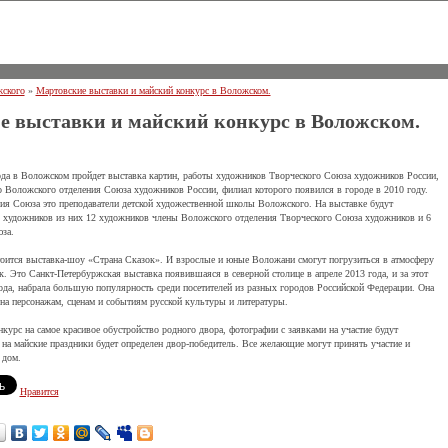
ского
»
Мартовские выставки и майский конкурс в Воложском.
е выставки и майский конкурс в Воложском.
ода в Воложском пройдет выставка картин, работы художников Творческого Союза художников России,
о Воложского отделения Союза художников России, филиал которого появился в городе в 2010 году.
ия Союза это преподаватели детской художественной школы Воложского. На выставке будут
 художников из них 12 художников члены Воложского отделения Творческого Союза художников и 6
за.
стоится выставка-шоу «Страна Сказок». И взрослые и юные Воложани смогут погрузиться в атмосферу
. Это Санкт-Петербуржская выставка появившаяся в северной столице в апреле 2013 года, и за этот
года, набрала большую популярность среди посетителей из разных городов Российской Федерации. Она
а персонажам, сценам и событиям русской культуры и литературы.
нкурс на самое красивое обустройство родного двора, фотографии с заявками на участие будут
 на майские праздники будет определен двор-победитель. Все желающие могут принять участие и
 дом.
Нравится