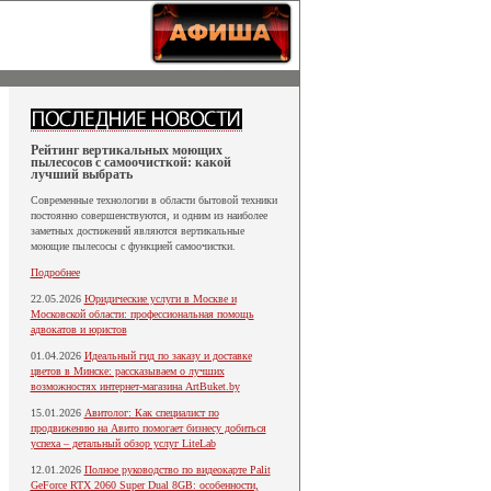
Рейтинг вертикальных моющих
пылесосов с самоочисткой: какой
лучший выбрать
Современные технологии в области бытовой техники
постоянно совершенствуются, и одним из наиболее
заметных достижений являются вертикальные
моющие пылесосы с функцией самоочистки.
Подробнее
22.05.2026
Юридические услуги в Москве и
Московской области: профессиональная помощь
адвокатов и юристов
01.04.2026
Идеальный гид по заказу и доставке
цветов в Минске: рассказываем о лучших
возможностях интернет-магазина ArtBuket.by
15.01.2026
Авитолог: Как специалист по
продвижению на Авито помогает бизнесу добиться
успеха – детальный обзор услуг LiteLab
12.01.2026
Полное руководство по видеокарте Palit
GeForce RTX 2060 Super Dual 8GB: особенности,