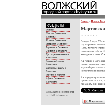
Главная
»
Новости Волж
Мартовски
Главная
Новости Волжского
04.04.2014, 12:17
Контакты
История Волжского
Сегодня 5 марта 2014 г
География Волжского
под патронатом местног
Торговля в Волжском
Члены местного отделен
Экология Волжского
представлены работы 18
кандидатов в члены Сою
Достопримечательности
Волжского
А в четверг 6 марта со
Города-побратимы
русских народных сказок
Волжского
короткий срок – менее 
Интересные факты о
исключительно посвящен
Волжском
Городские порталы
А в городе стартовал ко
Афиша Волжского
приниматься до 1 мая, а
Карта сайта
прославить свой родной
Присылайте свои материалы
на gleb@cityforyour.ru
Поделиться…