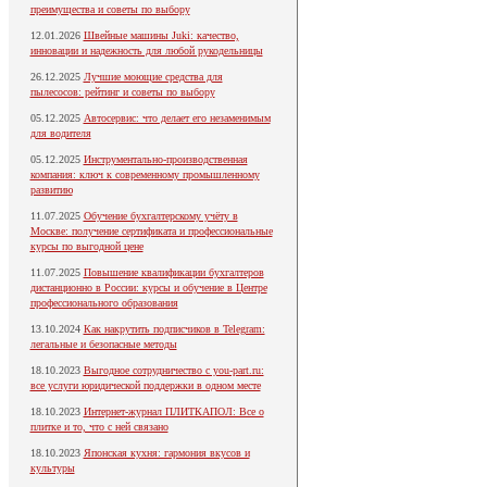
преимущества и советы по выбору
12.01.2026
Швейные машины Juki: качество,
инновации и надежность для любой рукодельницы
26.12.2025
Лучшие моющие средства для
пылесосов: рейтинг и советы по выбору
05.12.2025
Автосервис: что делает его незаменимым
для водителя
05.12.2025
Инструментально-производственная
компания: ключ к современному промышленному
развитию
11.07.2025
Обучение бухгалтерскому учёту в
Москве: получение сертификата и профессиональные
курсы по выгодной цене
11.07.2025
Повышение квалификации бухгалтеров
дистанционно в России: курсы и обучение в Центре
профессионального образования
13.10.2024
Как накрутить подписчиков в Telegram:
легальные и безопасные методы
18.10.2023
Выгодное сотрудничество с you-part.ru:
все услуги юридической поддержки в одном месте
18.10.2023
Интернет-журнал ПЛИТКАПОЛ: Все о
плитке и то, что с ней связано
18.10.2023
Японская кухня: гармония вкусов и
культуры