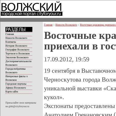
Главная
»
Новости Волжского
»
Восточные красавицы приехали 
Восточные кр
Главная
Новости Волжского
приехали в го
Контакты
История Волжского
География Волжского
Торговля в Волжском
17.09.2012, 19:59
Экология Волжского
Достопримечательности
Волжского
19 сентября в Выставочном 
Города-побратимы
Волжского
Интересные факты о
Черноскутова города Волж
Волжском
Городские порталы
уникальной выставки «Ск
Афиша Волжского
Карта сайта
кукол».
Присылайте свои материалы
Экспонаты предоставлены
на gleb@cityforyour.ru
Анатолием Гречановским (