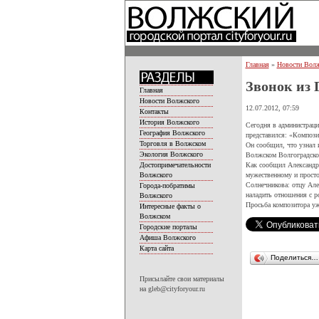
Главная
»
Новости Волж
Звонок из
Главная
Новости Волжского
12.07.2012, 07:59
Контакты
История Волжского
Сегодня в администраци
География Волжского
представился: «Композ
Торговля в Волжском
Он сообщил, что узнал и
Экология Волжского
Волжском Волгоградской
Как сообщил Александр 
Достопримечательности
мужественному и просто
Волжского
Солнечникова: отцу Але
Города-побратимы
наладить отношения с р
Волжского
Просьба композитора у
Интересные факты о
Волжском
Городские порталы
Афиша Волжского
Карта сайта
Поделиться…
Присылайте свои материалы
на gleb@cityforyour.ru