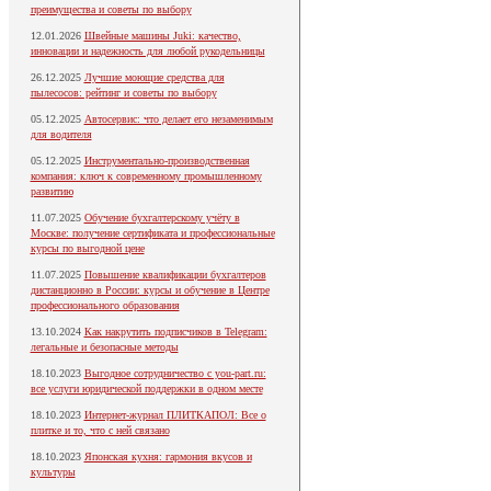
преимущества и советы по выбору
12.01.2026
Швейные машины Juki: качество,
инновации и надежность для любой рукодельницы
26.12.2025
Лучшие моющие средства для
пылесосов: рейтинг и советы по выбору
05.12.2025
Автосервис: что делает его незаменимым
для водителя
05.12.2025
Инструментально-производственная
компания: ключ к современному промышленному
развитию
11.07.2025
Обучение бухгалтерскому учёту в
Москве: получение сертификата и профессиональные
курсы по выгодной цене
11.07.2025
Повышение квалификации бухгалтеров
дистанционно в России: курсы и обучение в Центре
профессионального образования
13.10.2024
Как накрутить подписчиков в Telegram:
легальные и безопасные методы
18.10.2023
Выгодное сотрудничество с you-part.ru:
все услуги юридической поддержки в одном месте
18.10.2023
Интернет-журнал ПЛИТКАПОЛ: Все о
плитке и то, что с ней связано
18.10.2023
Японская кухня: гармония вкусов и
культуры