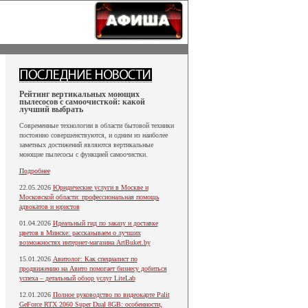
Рейтинг вертикальных моющих
пылесосов с самоочисткой: какой
лучший выбрать
Современные технологии в области бытовой техники
постоянно совершенствуются, и одним из наиболее
заметных достижений являются вертикальные
моющие пылесосы с функцией самоочистки.
Подробнее
22.05.2026
Юридические услуги в Москве и
Московской области: профессиональная помощь
адвокатов и юристов
01.04.2026
Идеальный гид по заказу и доставке
цветов в Минске: рассказываем о лучших
возможностях интернет-магазина ArtBuket.by
15.01.2026
Авитолог: Как специалист по
продвижению на Авито помогает бизнесу добиться
успеха – детальный обзор услуг LiteLab
12.01.2026
Полное руководство по видеокарте Palit
GeForce RTX 2060 Super Dual 8GB: особенности,