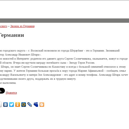
ского
»
Звонок из Германии
 Германии
ю городского округа – г. Волжский позвонили из города Штраубинг - это в Германии. Звонивший
итор Александр Иванович Штарк».
з новостей в Интернете: родители его давнего друга Сергея Солнечникова, оказывается, живут в городе
 области. Вчера им вручили награду погибшего сына – Звезду Героя России.
Штарк, он знает Сергея Солнечникова по Казахстану и всегда с большой симпатией относился к этому
му парню. У жителя Германии большая просьба к мэру города Марине Афанасьевой – сообщить семье
ксандру Васильевичу и матери Зое Александровне – его адрес и номер телефона. Александр Штарк хочет
одственниками своего друга, поддержать их в трудную минуту.
же выполнена.
Нравится